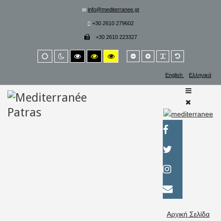
info@mediterranee.gr
+30 2610 279602
+30 2610 223327
Smaller
Larger
PLG_SYSTEM_
Default
Default
Night
High
High
High
font
font
font
mode
mode
contrast
contrast
contrast
black/white
black/yellow
yellow/black
English
Ελληνικά
mode.
mode.
mode.
Αρχική Σελίδα