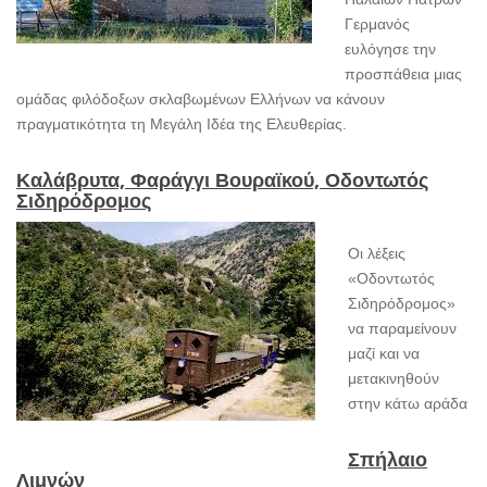
Γερμανός
ευλόγησε την
προσπάθεια μιας
ομάδας φιλόδοξων σκλαβωμένων Ελλήνων να κάνουν
πραγματικότητα τη Μεγάλη Ιδέα της Ελευθερίας.
Καλάβρυτα, Φαράγγι Βουραϊκού, Οδοντωτός
Σιδηρόδρομος
Οι λέξεις
«Οδοντωτός
Σιδηρόδρομος»
να παραμείνουν
μαζί και να
μετακινηθούν
στην κάτω αράδα
Σπήλαιο
Λιμνών