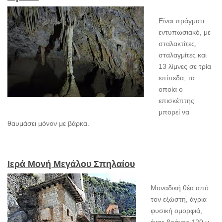
Είναι πράγματι
εντυπωσιακό, με
σταλακτίτες,
σταλαγμίτες και
13 λίμνες σε τρία
επίπεδα, τα
οποία ο
επισκέπτης
μπορεί να
θαυμάσει μόνον με βάρκα.
Ιερά Μονή Μεγάλου Σπηλαίου
Μοναδική θέα από
τον εξώστη, άγρια
φυσική ομορφιά,
ένας βράχος 120 μ.