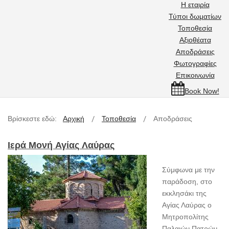
Η εταιρία
Τύποι δωματίων
Τοποθεσία
Αξιοθέατα
Αποδράσεις
Φωτογραφίες
Επικοινωνία
Book Now!
Βρίσκεστε εδώ:
Αρχική
Τοποθεσία
Αποδράσεις
Ιερά Μονή Αγίας Λαύρας
Σύμφωνα με την
παράδοση, στο
εκκλησάκι της
Αγίας Λαύρας ο
Μητροπολίτης
Παλαιών Πατρών