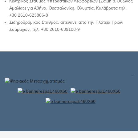
Κεντρικός Σταθμός Υπεραστικών Λεωφορείων (Ζαΐμη & Όθωνος
Αμαλίας) για Αθήνα, Θεσσαλονίκη, Ολυμπία, Καλάβρυτα τηλ.
+30 2610-623886-8
Σιδηροδρομικός Σταθμός, απέναντι από την Πλατεία Τριών
Συμμάχων, τηλ. +30 2610-639108-9
Δίκλινο
Τρίκλινο