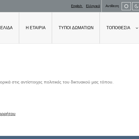
Defau
English
Ελληνικά
Αντίθεση
mod
ΣΕΛΊΔΑ
Η ΕΤΑΙΡΊΑ
ΤΎΠΟΙ ΔΩΜΑΤΊΩΝ
ΤΟΠΟΘΕΣΊΑ
ικά στις αντίστοιχες πολιτικές του δικτυακού μας τόπου.
πορρήτου