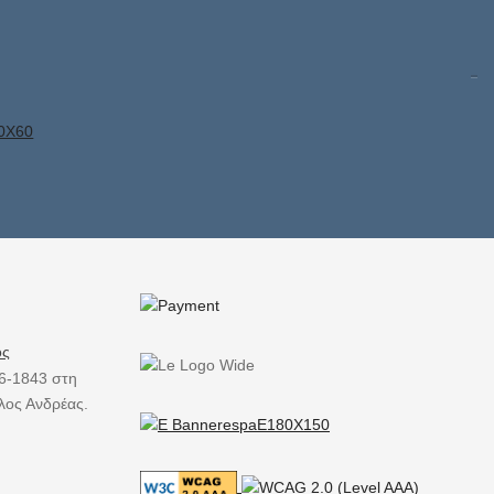
ός
6-1843 στη
λος Ανδρέας.